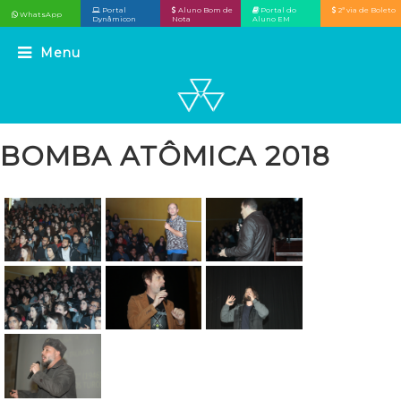
Portal
Aluno Bom de
Portal do
2ª via de Boleto
WhatsApp
Dynâmicon
Nota
Aluno EM
BOMBA ATÔMICA 2018