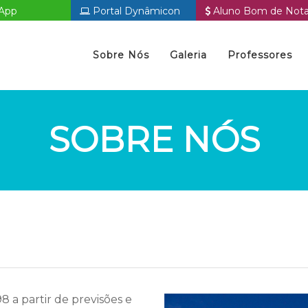
App
Portal Dynâmicon
Aluno Bom de Not
Sobre Nós
Galeria
Professores
SOBRE NÓS
 a partir de previsões e