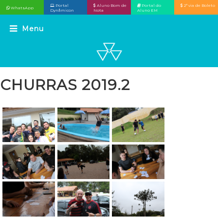
Portal
Aluno Bom de
Portal do
2ª via de Boleto
WhatsApp
Dynâmicon
Nota
Aluno EM
CHURRAS 2019.2